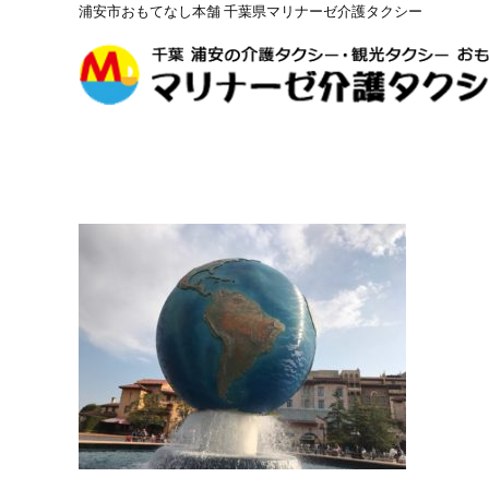
浦安市おもてなし本舗 千葉県マリナーゼ介護タクシー
コ
ン
テ
ン
ツ
へ
ス
キ
ッ
プ