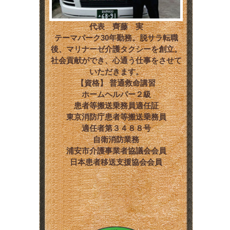
代表 齊藤 実
テーマパーク30年勤務。脱サラ転職
後、マリナーゼ介護タクシーを創立。
社会貢献ができ、心通う仕事をさせて
いただきます。
【資格】 普通救命講習
ホームヘルパー２級
患者等搬送乗務員適任証
東京消防庁患者等搬送乗務員
適任者第３４８８号
自衛消防業務
浦安市介護事業者協議会会員
日本患者移送支援協会会員