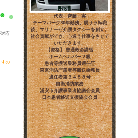
代表 齊藤 実
テーマパーク30年勤務。脱サラ転職
後、マリナーゼ介護タクシーを創立。
が対応
社会貢献ができ、心通う仕事をさせて
いただきます。
【資格】 普通救命講習
ホームヘルパー２級
ますの
患者等搬送乗務員適任証
東京消防庁患者等搬送乗務員
適任者第３４８８号
自衛消防業務
浦安市介護事業者協議会会員
日本患者移送支援協会会員